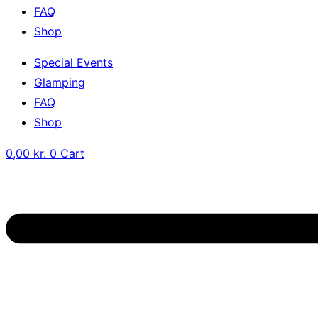
FAQ
Shop
Special Events
Glamping
FAQ
Shop
0,00
kr.
0
Cart