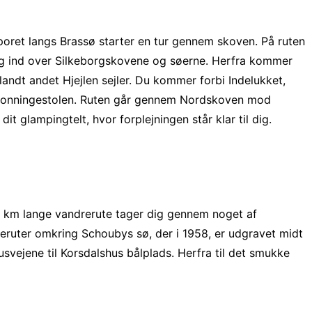
poret langs Brassø starter en tur gennem skoven. På ruten
kig ind over Silkeborgskovene og søerne. Herfra kommer
ndt andet Hjejlen sejler. Du kommer forbi Indelukket,
Dronningestolen. Ruten går gennem Nordskoven mod
 glampingtelt, hvor forplejningen står klar til dig.
0 km lange vandrerute tager dig gennem noget af
dreruter omkring Schoubys sø, der i 1958, er udgravet midt
vejene til Korsdalshus bålplads. Herfra til det smukke