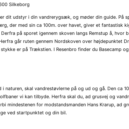
8600 Silkeborg
r dit udstyr i din vandrerygsæk, og møder din guide. På s
rg, der med sin ca 100m. over havet, giver et fantastisk 
Derfra på sporet igennem skoven langs Remstup å, hvor bla
 Herfra går ruten gennem Nordskoven over højdepunktet 
tykke er på Trækstien. I Resenbro finder du Basecamp og dit
 i naturen, skal vandrestøvlerne på og ud og gå. Den ca 1
golfbaner vi kan tilbyde. Herfra skal du, ad grusvej og van
orbi mindestenen for modstandsmanden Hans Krarup, ad grus
ge ved startpunktet og din bil.