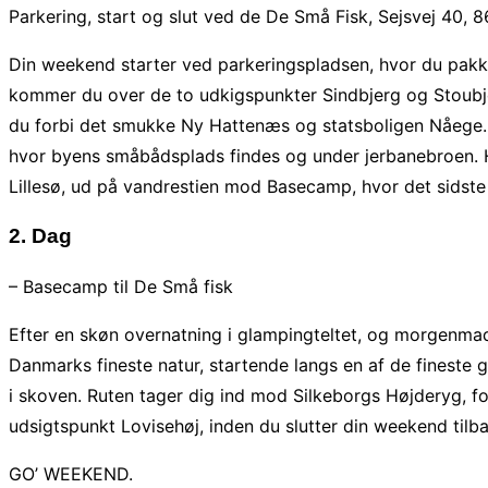
MED
Parkering, start og slut ved de De Små Fisk,
Sejsvej 40, 
1
Din weekend starter ved parkeringspladsen, hvor du pakke
OVERNATNING
kommer du over de to udkigspunkter Sindbjerg og Stoubje
VANDRING
du forbi det smukke Ny Hattenæs og statsboligen Nåege. 
I
hvor byens småbådsplads findes og under jerbanebroen.
SØHØJLANDET
Lillesø, ud på vandrestien mod Basecamp, hvor det sidste s
quantity
2. Dag
– Basecamp til De Små fisk
Efter en skøn overnatning i glampingteltet, og morgenmad
Danmarks fineste natur, startende langs en af de fineste 
i skoven. Ruten tager dig ind mod Silkeborgs Højderyg, f
udsigtspunkt Lovisehøj, inden du slutter din weekend tilba
GO’ WEEKEND.