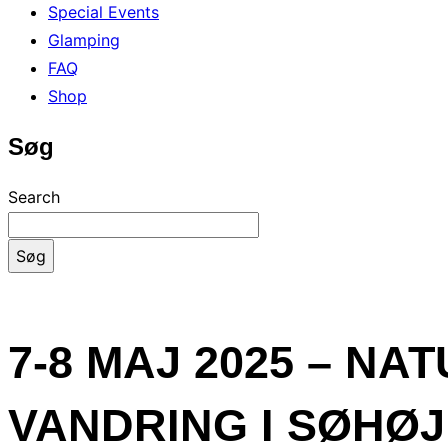
Special Events
Glamping
FAQ
Shop
Søg
Search
Søg
7-8 MAJ 2025 – N
VANDRING I SØHØ