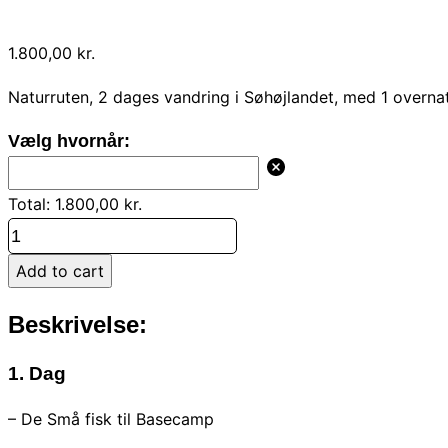
1.800,00
kr.
Naturruten, 2 dages vandring i Søhøjlandet, med 1 overnatn
Vælg hvornår:
Total:
1.800,00
kr.
7-
8
Add to cart
MAJ
2025
Beskrivelse:
–
NATURRUTEN
1. Dag
2
– De Små fisk til Basecamp
DAGE