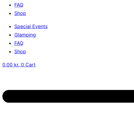
FAQ
Shop
Special Events
Glamping
FAQ
Shop
0,00
kr.
0
Cart