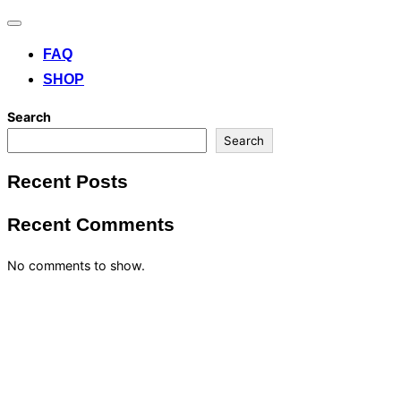
Toggle
navigation
FAQ
SHOP
Search
Search
Recent Posts
Recent Comments
No comments to show.