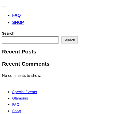
Toggle
navigation
FAQ
SHOP
Search
Search
Recent Posts
Recent Comments
No comments to show.
Special Events
Glamping
FAQ
Shop